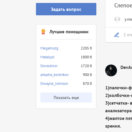
Слепое
Задать вопрос
y.vis
Лучшие помощники
2 от
Megamozg
2205 б
Matalya1
1800 б
DevAdmin
1720 б
DevA
arkasha_bortnikov
900 б
Dwayne_Johnson
870 б
1)палочки-ф
2)колбочки-
Показать еще
3)сетчатка-
анализатора
4)желтое пя
зрения.