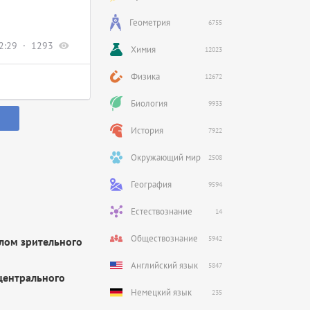
Геометрия
6755
2:29
1293
Химия
12023
Физика
12672
Биология
9933
История
7922
Окружающий мир
2508
География
9594
Естествознание
14
Обществознание
5942
лом зрительного
Английский язык
5847
 центрального
Немецкий язык
235