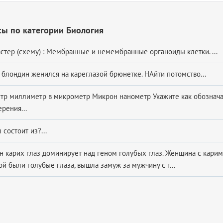
ы по категории Биология
стер (схему) : Мембранные и немембранные органоиды клетки. ​...
 блондин женился на кареглазой брюнетке. НАйти потомство...
тр миллиметр в микрометр Микрон нанометр Укажите как обознача
ения​...
 состоит из?...
н карих глаз доминирует над геном голубых глаз. Женщина с карими
й были голубые глаза, вышла замуж за мужчину с г...