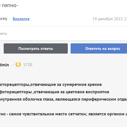
 пятно-
ockiy
·
Биология
14 декабря 2022 2
вета
Посмотреть ответы
Ответить на вопрос
dmin
1720
оторецепторы,отвечающие за сумеречное зрение
фоторецепторы ,отвечающие за цветовое восприятие
внутренняя оболочка глаза, являющаяся периферическим отде
тно - самое чувствительное место сетчатки; является органом