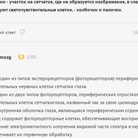
но - участок на сетчатке, где не образуется изображение, в сл
уют светочувствительные клетки, - колбочки и палочки.
й ответ
16
mozg
2205
один из типов
экстерорецепторов
(фоторецепторов) перифери
ительных
нервных клеток сетчатки глаза.
дин из двух типов
фоторецепторов
, периферических отростко
ительных
клеток сетчаткиглаза
, названный так за свою цилинд
нутренняя оболочка
глаза
, являющаяся периферическим отде
; содержит
фоторецепторные
клетки, обеспечивающие воспри
ние электромагнитного излучения видимой части
спектра
в не
ечивает их первичную обработку.