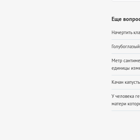
Еще вопрос
Начертить кла
Голубоглазый
Метр сантиме
единицы измер
Качан капусты
У человека ге
матери которо