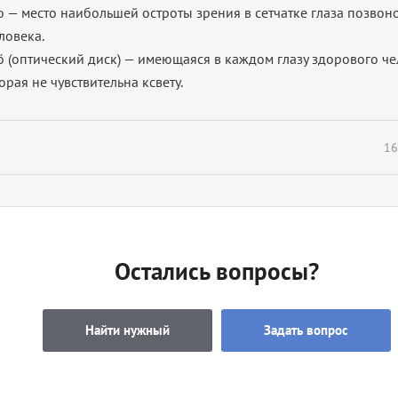
о
— место наибольшей остроты зрения в
сетчатке глаза
позвоно
ловека.
́
(оптический диск) — имеющаяся в каждом
глазу
здорового че
торая не чувствительна ксвету
.
16
Остались вопросы?
Найти нужный
Задать вопрос