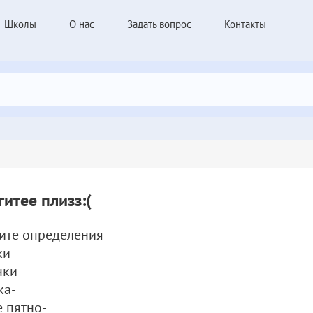
Школы
О нас
Задать вопрос
Контакты
итее плизз:(
ите определения
ки-
чки-
ка-
 пятно-