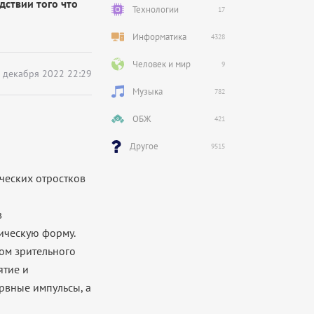
едствии того что
Технологии
17
Информатика
4328
Человек и мир
9
 декабря 2022 22:29
Музыка
782
ОБЖ
421
Другое
9515
ческих отростков
в
рическую форму.
лом
зрительного
ятие и
рвные импульсы, а