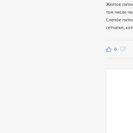
Жёлтое пятн
том числе че
Слепо́е пятно
сетчатке, ко
0