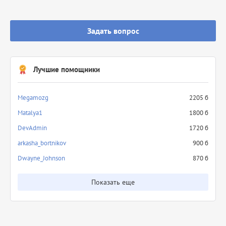
Задать вопрос
Лучшие помощники
Megamozg
2205 б
Matalya1
1800 б
DevAdmin
1720 б
arkasha_bortnikov
900 б
Dwayne_Johnson
870 б
Показать еще