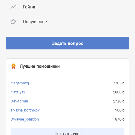
Рейтинг
Популярное
Задать вопрос
Лучшие помощники
Megamozg
2205 б
Matalya1
1800 б
DevAdmin
1720 б
arkasha_bortnikov
900 б
Dwayne_Johnson
870 б
Показать еще