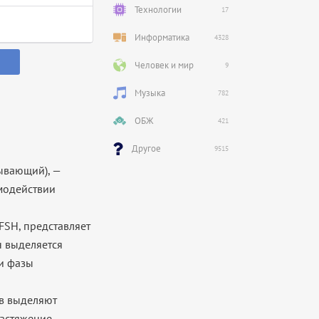
Технологии
17
Информатика
4328
Человек и мир
9
Музыка
782
ОБЖ
421
Другое
9515
ывающий), —
модействии
SH, представляет
н выделяется
 и фазы
ов выделяют
растяжение