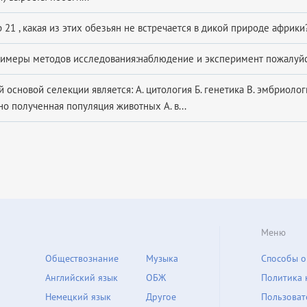
21 , какая из этих обезьян не встречается в дикой природе африки?
имеры методов исследования:наблюдение и эксперимент пожалуйст
 основой селекции является: А. цитология Б. генетика В. эмбриологи
но полученная популяция животных А. в...
Меню
Обществознание
Музыка
Способы о
Английский язык
ОБЖ
Политика 
Немецкий язык
Другое
Пользоват