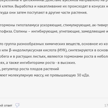
й клетки. Выработка и накапливание их происходят в конусах 
ткуда они затем поступают в другие части растения.
гормоны гипоталамуса ускоряющие, стимулирующие, ак-тиви
пофиза. Статины – ингибирующие, угнетающие, замедляющие и
 это группа разнообразных химических веществ, основное из к
н или β-индолилуксусная кислота (ИУК), синтезируются в осно
обега и в растущих листьях, являются гормонами роста в небо
х, а также ингибиторами роста - в высоких.
, регулятор роста плодов растений
еют молекулярную массу, не превышающую 30 кДа.
й ответ
17