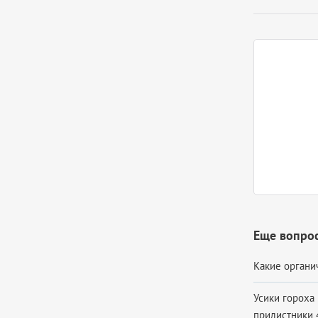
Еще вопрос
Какие органич
Усики гороха
прилистники 4