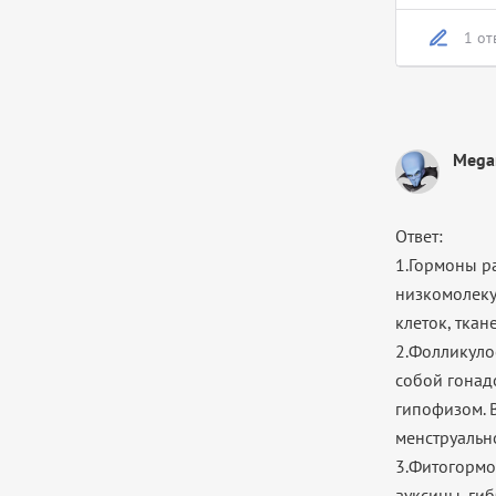
1 от
Mega
Ответ:
1.Гормоны р
низкомолеку
клеток, ткан
2.Фолликуло
собой гонад
гипофизом. 
менструальн
3.Фитогормо
ауксины, ги