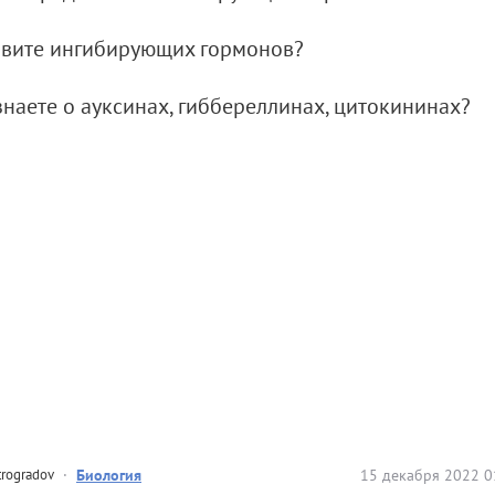
овите ингибирующих гормонов?
 знаете о ауксинах, гиббереллинах, цитокининах?
trogradov
·
Биология
15 декабря 2022 0