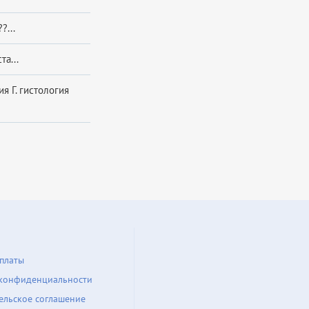
?...
а...
я Г. гистология
платы
конфиденциальности
ельское соглашение