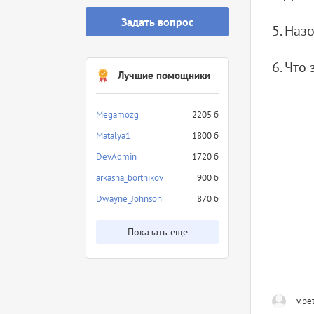
Задать вопрос
5. Наз
6. Что
Лучшие помощники
Megamozg
2205 б
Matalya1
1800 б
DevAdmin
1720 б
arkasha_bortnikov
900 б
Dwayne_Johnson
870 б
Показать еще
v.pe