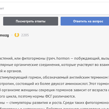
вет
Посмотреть ответы
Ответить на вопрос
mozg
2205
астений, или фитогормоны (греч. hormon — побуждающий, выз
лярные органические соединения, которые участвуют во взаи
ей и органов.
стимулирующий гормон, обозначаемый английским термином F
отропин, состоящий из более двухсот аминокислот. Этот гормо
В организме женщины секреция гормонов зависит от возраста
ого цикла, поэтому нормы ФСГ различаются.
ны — стимуляторы развития и роста. Среди таких фитогормон
ббереллины и цитокинины. Действие ауксинов направлено на 