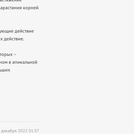
нарастания корней
рующие действие
х действие.
оторых –
вном в апикальной
льших
 декабря 2022 01:37