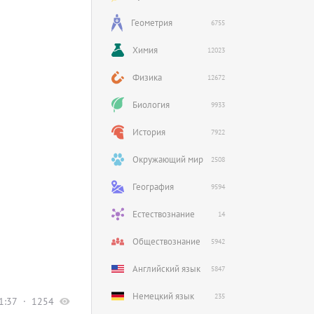
Геометрия
6755
Химия
12023
Физика
12672
Биология
9933
История
7922
Окружающий мир
2508
География
9594
Естествознание
14
Обществознание
5942
Английский язык
5847
Немецкий язык
235
1:37
1254