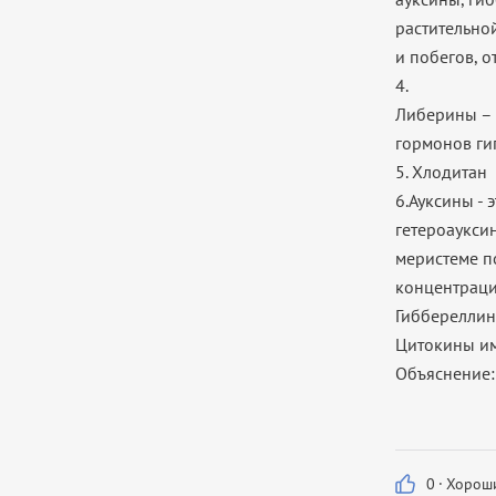
растительно
и побегов, о
4.
Либерины – 
гормонов ги
5. Хлодитан
6.Ауксины -
гетероаукси
меристеме п
концентрация
Гиббереллин
Цитокины им
Объяснение:
0
·
Хороши