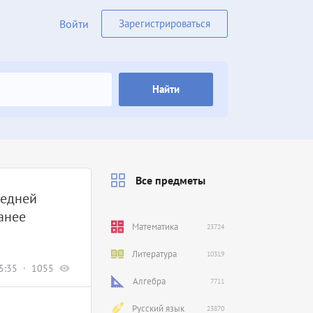
Войти
Зарегистрироваться
Найти
Все предметы
редней
анее
Математика
23724
Литература
10319
5:35
1055
Алгебра
7711
Русский язык
23870