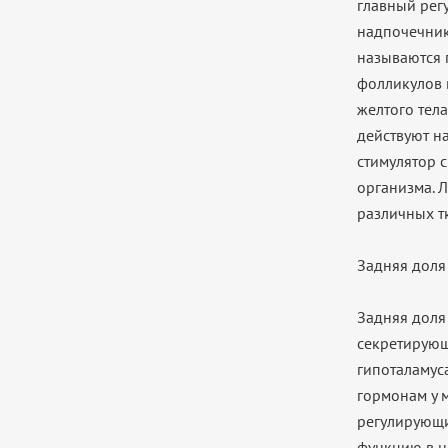
главный рег
надпочечник
называются 
фолликулов 
желтого тел
действуют н
стимулятор с
организма. 
различных т
Задняя доля
Задняя доля 
секретирующ
гипоталамус
гормонам у 
регулирующи
функцию в н