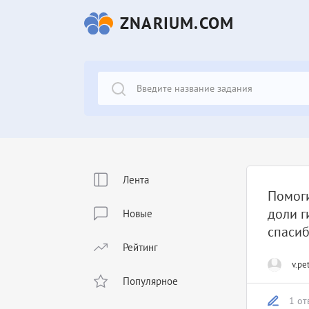
ZNARIUM.COM
Лента
Помоги
доли г
Новые
спасиб
Рейтинг
v.pe
Популярное
1 от