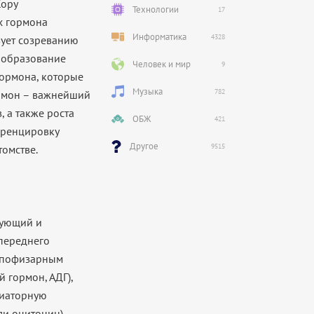
Кору
Технологии
17
х гормона
Информатика
4328
ует созреванию
 образование
Человек и мир
9
гормона, которые
Музыка
782
ормон – важнейший
, а также роста
ОБЖ
421
еренцировку
Другое
9515
томстве.
ирующий и
переднего
гипофизарным
 гормон, АДГ),
диаторную
и оцитоцин),