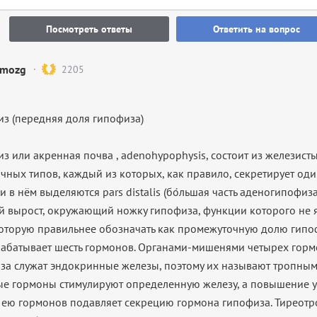
Посмотреть ответы
Ответить на вопрос
mozg
2205
з (передняя доля гипофиза)
из или акренная почва , adenohypophysis, состоит из железис
чных типов, каждый из которых, как правило, секретирует оди
 в нём выделяются pars distalis (бо́льшая часть аденогипофиза),
й вырост, окружающий ножку гипофиза, функции которого не я
 которую правильнее обозначать как промежуточную долю гипо
абатывает шесть гормонов. Органами-мишенями четырех гор
за служат эндокринные железы, поэтому их называют тропным
е гормоны стимулируют определенную железу, а повышение у
ею гормонов подавляет секрецию гормона гипофиза. Тиреот