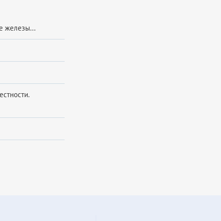
 железы...
естности.