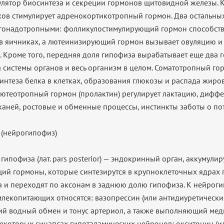
улятор биосинтеза и секреции гормонов щитовидной железы. 
ов стимулирует адренокортикотропный гормон. Два остальны
гонадотропными: фолликулостимулирующий гормон способств
в яичниках, а лютеинизирующий гормон вызывает овуляцию и
а. Кроме того, передняя доля гипофиза вырабатывает еще два 
а системы органов и весь организм в целом. Соматотропный г
интеза белка в клетках, образования глюкозы и распада жиров
Лютеотропный гормон (пролактин) регулирует лактацию, дифф
каней, ростовые и обменные процессы, инстинкты заботы о по
 (нейрогипофиз)
гипофиза (лат. pars posterior) — эндокринный орган, аккумул
ий гормоны, которые синтезирутся в крупноклеточных ядрах 
а и переходят по аксонам в заднюю долю гипофиза. К нейро
млекопитающих относятся: вазопрессин (или антидиуретический
й водный обмен и тонус артериол, а также выполняющий ме
екоторых синапсах гипоталамических нейронов; окситоцин (ил