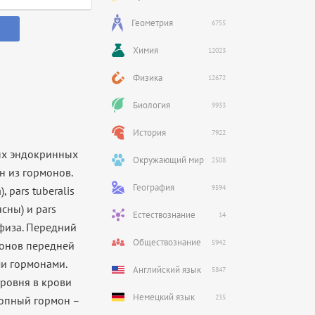
Геометрия
6755
Химия
12023
Физика
12672
Биология
9933
История
7922
тых эндокринных
Окружающий мир
2508
н из гормонов.
География
9594
 pars tuberalis
сны) и pars
Естествознание
14
физа. Передний
Обществознание
5942
монов передней
и гормонами.
Английский язык
5847
ровня в крови
Немецкий язык
235
ропный гормон –