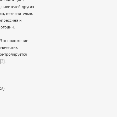
ставителей других
ны, незначительно
опрессина и
ротоцин.
 Это положение
амических
контролируется
3].
ся)