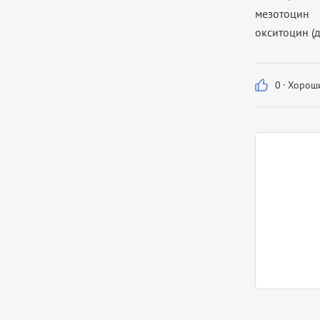
мезотоцин
окситоцин (д
0
·
Хороши