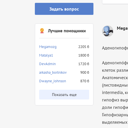
Задать вопрос
Mega
Лучшие помощники
Megamozg
2205 б
Аденогипофи
Matalya1
1800 б
Аденогипо́ф
DevAdmin
1720 б
клеток разли
arkasha_bortnikov
900 б
Анатомически
Dwayne_Johnson
870 б
(листовидны
intermedia,
Показать еще
гипофиз выр
доли гипофи
Гипофизарны
выделяемых 