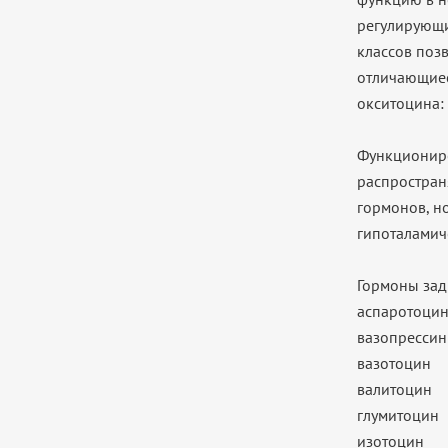
регулирующи
классов поз
отличающиес
окситоцина: 
Функциониро
распростран
гормонов, н
гипоталамич
Гормоны зад
аспаротоци
вазопрессин 
вазотоцин
валитоцин
глумитоцин
изотоцин