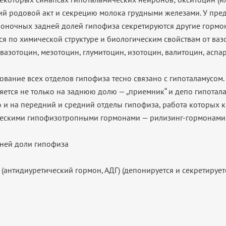
й родовой акт и секрецию молока грудными железами. У пред
воночных задней долей гипофиза секретируются другие гормо
я по химической структуре и биологическим свойствам от ваз
вазотоцин, мезотоцин, глумитоцин, изотоцин, валитоцин, аспа
вание всех отделов гипофиза тесно связано с гипоталамусом.
яется не только на заднюю долю — „приемник“ и депо гипотал
о и на передний и средний отделы гипофиза, работа которых 
ескими гипофизотропными гормонами — рилизинг-гормонами[
ней доли гипофиза
н
(антидиуретический гормон, АДГ) (депонируется и секретирует