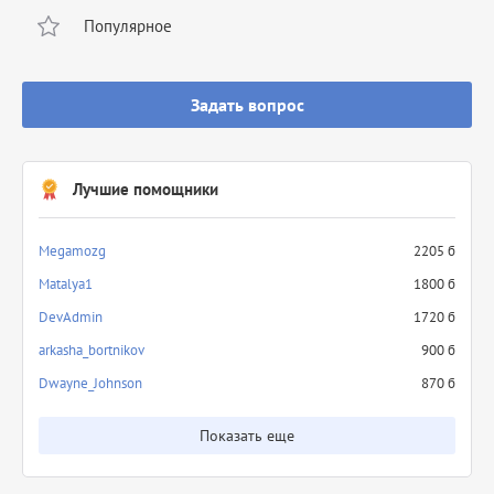
Популярное
Задать вопрос
Лучшие помощники
Megamozg
2205 б
Matalya1
1800 б
DevAdmin
1720 б
arkasha_bortnikov
900 б
Dwayne_Johnson
870 б
Показать еще