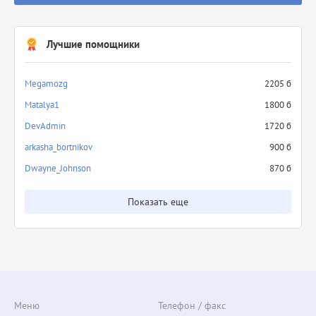
Лучшие помощники
Megamozg
2205 б
Matalya1
1800 б
DevAdmin
1720 б
arkasha_bortnikov
900 б
Dwayne_Johnson
870 б
Показать еще
Меню
Телефон / факс