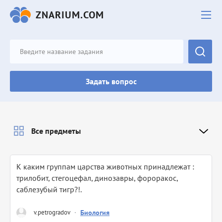
ZNARIUM.COM
Задать вопрос
Все предметы
К каким группам царства животных принадлежат :
трилобит, стегоцефал, динозавры, фороракос,
саблезубый тигр?!.
v.petrogradov
·
Биология