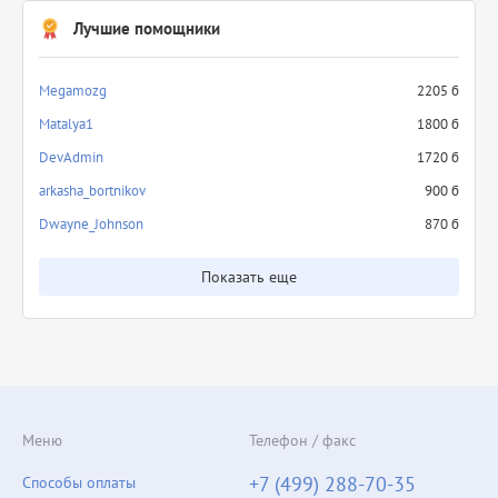
Лучшие помощники
Megamozg
2205 б
Matalya1
1800 б
DevAdmin
1720 б
arkasha_bortnikov
900 б
Dwayne_Johnson
870 б
Показать еще
Меню
Телефон / факс
+7 (499) 288-70-35
Способы оплаты