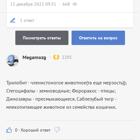
15 декабря 2022 09:31
668
1 ответ
Посмотреть ответы
Ответить на вопрос
Megamozg
2205
Трилобит - членистоногое животное(та еще мерзость));
Стегоцифалы - земноводные; Фороракос - птицы;
Динозавры - пресмыкающиеся. Саблезубый тигр -
млекопитающее животное из семейства кошачих.
0
·
Хороший ответ