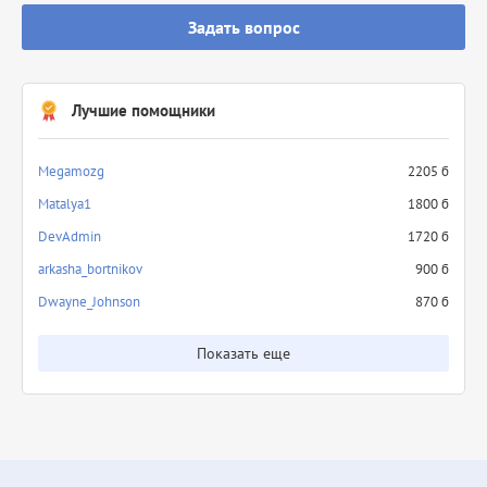
Задать вопрос
Лучшие помощники
Megamozg
2205 б
Matalya1
1800 б
DevAdmin
1720 б
arkasha_bortnikov
900 б
Dwayne_Johnson
870 б
Показать еще