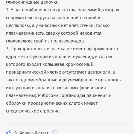
гликолипидные цепочки.
2. У растений клетка покрыта плазмалеммой, которая
снаружи еще окружена клеточной стенкой из
целлюлозы, а у животных нет клет. стенки, только
плазмалемма есть, сверху которой находится
гликокаликс-слой из полисахаридов.
3. Прокариотическая клетка не имеет оформленного
ядра – его функции выполняет нуклеоид, в состав
которого входит кольцевая хромосома. В
прокариотической клетке отсутствуют центриоли, а
также одномембранные и двумембранные органоиды –
их функции выполняют мезосомы (впячивания
плазмалеммы). Рибосомы, органоиды движения и
оболочки прокариотических клеток имеют
специфическое строение.
0
·
Хороший ответ