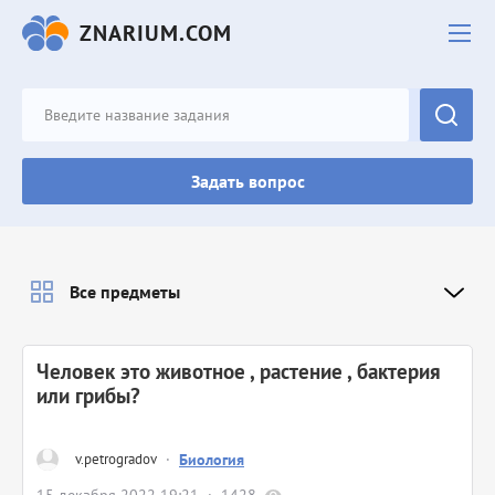
ZNARIUM.COM
Задать вопрос
Все предметы
Человек это животное , растение , бактерия
или грибы?
v.petrogradov
·
Биология