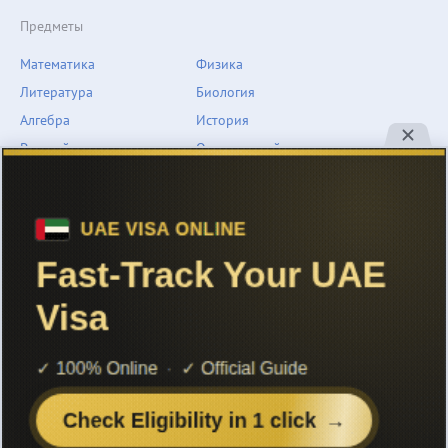
Предметы
Математика
Физика
Литература
Биология
Алгебра
История
Русский язык
Окружающий мир
Геометрия
География
Химия
Естествознание
Обществознание
Музыка
Английский язык
ОБЖ
Немецкий язык
Другое
Технологии
Информатика
Человек и мир