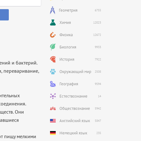
Геометрия
6755
Химия
12023
Физика
12672
Биология
9933
История
7922
ений и бактерий.
и, переваривание,
Окружающий мир
2508
География
9594
ительных
Естествознание
14
соединения.
Обществознание
5942
ществ. Они
вавшиеся
Английский язык
5847
Немецкий язык
235
ют пищу мелкими