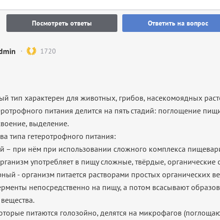
Посмотреть ответы
Ответить на вопрос
dmin
1720
ый тип характерен для животных, грибов, насекомоядных раст
еротрофного питания делится на пять стадий: поглощение пищ
своение, выделение.
два типа гетеротрофного питания:
ый – при нём при использовании сложного комплекса пищевар
рганизм употребляет в пищу сложные, твёрдые, органические 
фный - организм питается растворами простых органических ве
рменты непосредственно на пищу, а потом всасывают образо
 вещества.
оторые питаются голозойно, делятся на микрофагов (поглоща