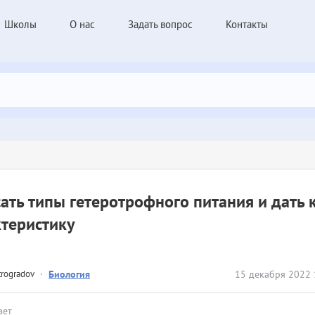
Школы
О нас
Задать вопрос
Контакты
ать типы гетеротрофного питания и дать 
теристику
trogradov
·
Биология
15 декабря 2022 
вет