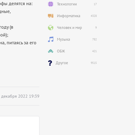
офы делятся на:
Технологии
17
дные,
Информатика
4328
оду (в
Человек и мир
9
ой);
Музыка
782
а, питаясь за его
ОБЖ
421
Другое
9515
 декабря 2022 19:39