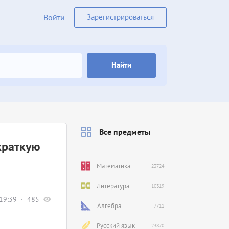
Войти
Зарегистрироваться
Найти
Все предметы
краткую
Математика
23724
Литература
10319
19:39
485
Алгебра
7711
Русский язык
23870