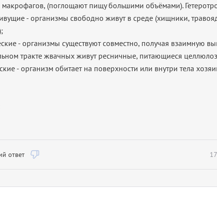
и макрофагов, (поглощают пищу большими объёмами). Гетеротр
ивущие - организмы свободно живут в среде (хищники, травоя
;
ские - организмы существуют совместно, получая взаимную выг
ьном тракте жвачных живут ресничные, питающиеся целлюлоз
ские - организм обитает на поверхности или внутри тела хозяин
й ответ
17