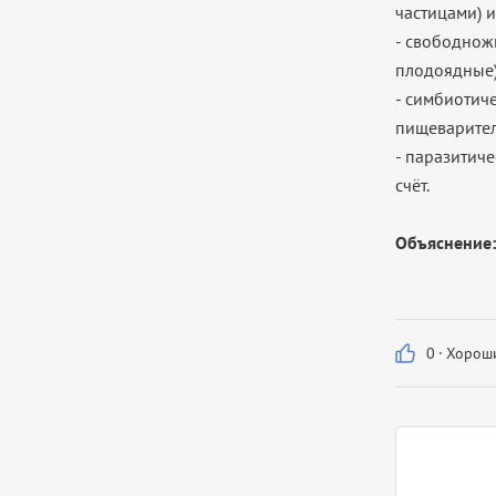
частицами) 
- свободнож
плодоядные)
- симбиотиче
пищеварител
- паразитиче
счёт.
Объяснение:
0
·
Хороши