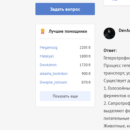
Задать вопрос
DevA
Лучшие помощники
Megamozg
2205 б
Ответ:
Matalya1
1800 б
Гетеротрофн
DevAdmin
1720 б
Процесс гет
транспорт, у
arkasha_bortnikov
900 б
Существует 
Dwayne_Johnson
870 б
1. Голозойн
ферментов о
Показать еще
2. Сапротро
выделяют фе
питательные
Животные, к