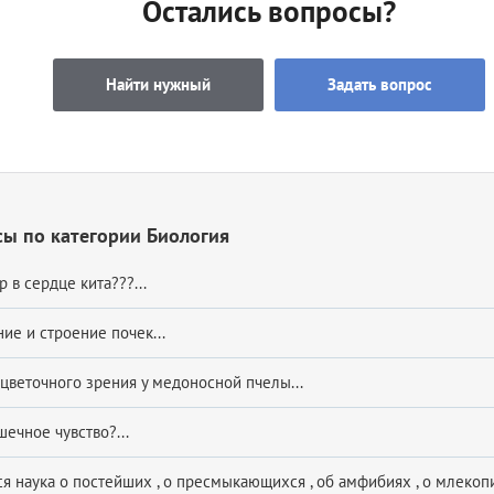
Остались вопросы?
Найти нужный
Задать вопрос
ы по категории Биология
 в сердце кита???...
ие и строение почек...
 цветочного зрения у медоносной пчелы...
ечное чувство?...
ся наука о постейших , о пресмыкающихся , об амфибиях , о млекоп