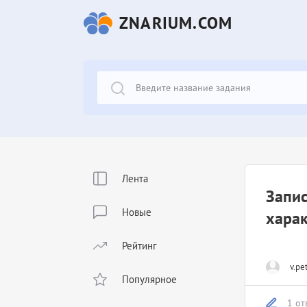
ZNARIUM.COM
Лента
Запис
Новые
харак
Рейтинг
v.pe
Популярное
1 от