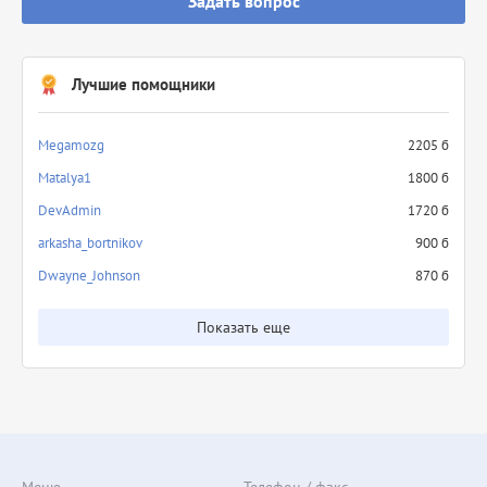
Задать вопрос
Лучшие помощники
Megamozg
2205 б
Matalya1
1800 б
DevAdmin
1720 б
arkasha_bortnikov
900 б
Dwayne_Johnson
870 б
Показать еще