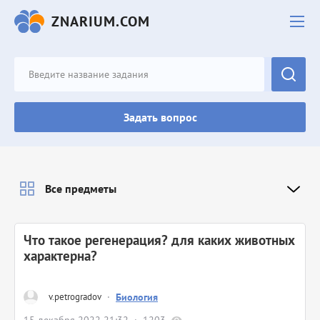
ZNARIUM.COM
Задать вопрос
Все предметы
Что такое регенерация? для каких животных
характерна?
v.petrogradov
·
Биология