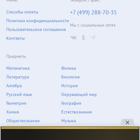
Меню
Телефон / факс
+7 (499) 288-70-35
Способы оплаты
Политика конфиденциальности
Мы с социальных сетях
Пользовательское соглашение
Контакты
Предметы
Математика
Физика
Литература
Биология
Алгебра
История
Русский язык
Окружающий мир
Геометрия
География
Химия
Естествознание
Обществознание
Музыка
Английский язык
ОБЖ
Немецкий язык
Другое