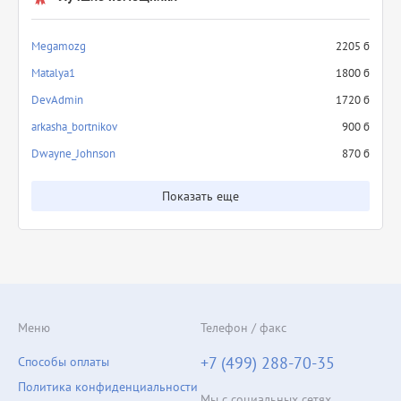
Megamozg
2205 б
Matalya1
1800 б
DevAdmin
1720 б
arkasha_bortnikov
900 б
Dwayne_Johnson
870 б
Показать еще
Меню
Телефон / факс
+7 (499) 288-70-35
Способы оплаты
Политика конфиденциальности
Мы с социальных сетях