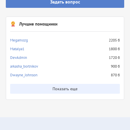
Задать вопрос
Лучшие помощники
Megamozg
2205 б
Matalya1
1800 б
DevAdmin
1720 б
arkasha_bortnikov
900 б
Dwayne_Johnson
870 б
Показать еще