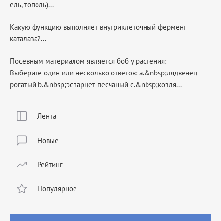
ель, тополь)...
Какую функцию выполняет внутриклеточный фермент
каталаза?...
Посевным материалом является боб у растения:
Выберите один или несколько ответов: a.&nbsp;лядвенец
рогатый b.&nbsp;эспарцет песчаный c.&nbsp;козля...
Лента
Новые
Рейтинг
Популярное