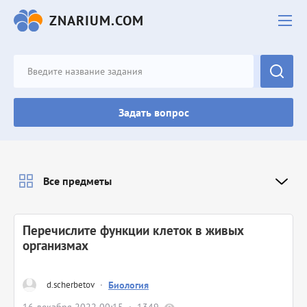
ZNARIUM.COM
Задать вопрос
Все предметы
Перечислите функции клеток в живых
организмах
d.scherbetov
·
Биология