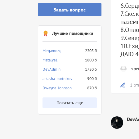
6.Серд
Задать вопрос
7.Скел
назем
8.Опло
Лучшие помощники
9.Севе
10.Ех
Megamozg
2205 б
ДАЮ 4
Matalya1
1800 б
v.pe
DevAdmin
1720 б
arkasha_bortnikov
900 б
1 от
Dwayne_Johnson
870 б
Показать еще
DevA