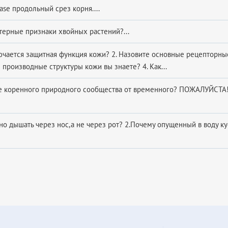
ase продольный срез корня....
терные признаки хвойных растений?...
лючается защитная функция кожи? 2. Назовите основные рецепторны
е производные структуры кожи вы знаете? 4. Как...
е коренного природного сообщества от временного? ПОЖАЛУЙСТА!
но дышать через нос,а не через рот? 2.Почему опущенный в воду ку