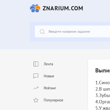
ZNARIUM.COM
Лента
Выпи
Новые
1.Син
Рейтинг
2.В ше
3.Зуб
Популярное
4.Орга
5.У ж