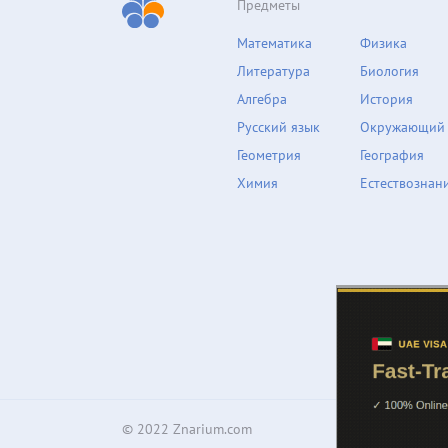
Предметы
Математика
Физика
Литература
Биология
Алгебра
История
Русский язык
Окружающий
Геометрия
География
Химия
Естествознан
© 2022 Znarium.com