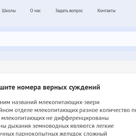
Школы
О нас
Задать вопрос
Контакты
шите номера верных суждений
оним названий млекопитающих-звери
йном отделе млекопитающих разное количество п
ы млекопитающих не дифференцированы
ны дыхания земноводных являются легкие
вачных парнокопытных желудок сложный