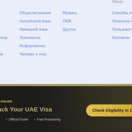
Меню
Обществознание
Музыка
Способы о
Английский язык
ОБЖ
Политика 
Немецкий язык
Другое
Пользоват
 мир
Технологии
Контакты
Информатика
ие
Человек и мир