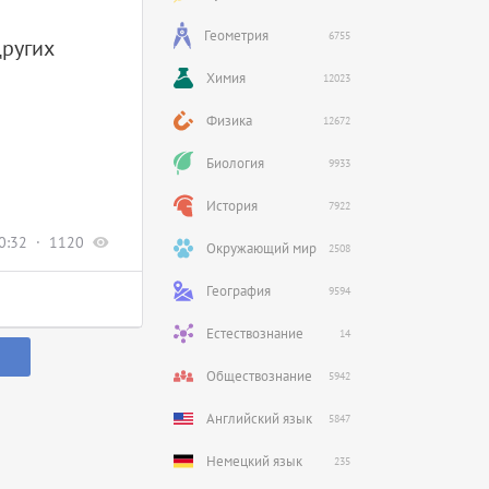
Геометрия
6755
других
Химия
12023
Физика
12672
Биология
9933
История
7922
0:32
1120
Окружающий мир
2508
География
9594
Естествознание
14
Обществознание
5942
Английский язык
5847
Немецкий язык
235