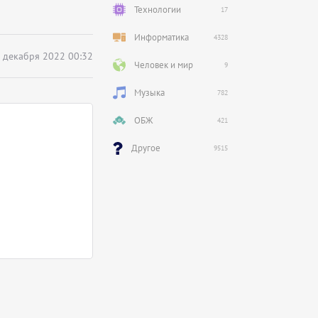
Технологии
17
Информатика
4328
 декабря 2022 00:32
Человек и мир
9
Музыка
782
ОБЖ
421
Другое
9515