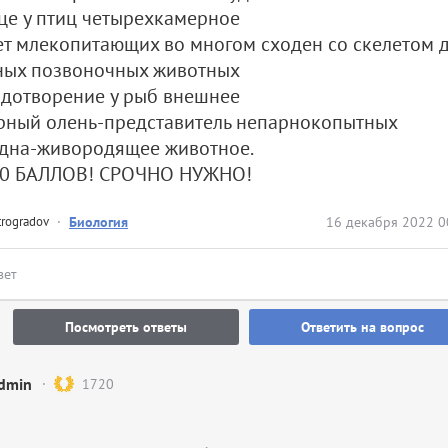
це у птиц четырехкамерное
ет млекопитающих во многом сходен со скелетом 
ных позвоночных животных
дотворение у рыб внешнее
рный олень-представитель непарнокопытных
идна-живородящее животное.
0 БАЛЛОВ! СРОЧНО НУЖНО!
trogradov
·
Биология
16 декабря 2022 0
вет
Посмотреть ответы
Ответить на вопрос
dmin
1720