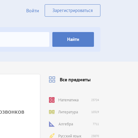
Войти
Зарегистрироваться
Найти
Все предметы
Математика
23724
озвонков
Литература
10319
Алгебра
7711
Русский язык
23870