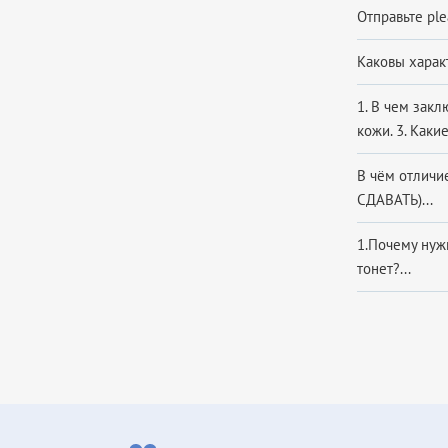
Отправьте ple
Каковы харак
1. В чем зак
кожи. 3. Каки
В чём отличи
СДАВАТЬ)...
1.Почему нуж
тонет?...