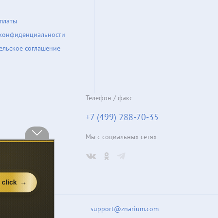
платы
конфиденциальности
ельское соглашение
Телефон / факс
+7 (499) 288-70-35
Мы с социальных сетях
support@znarium.com