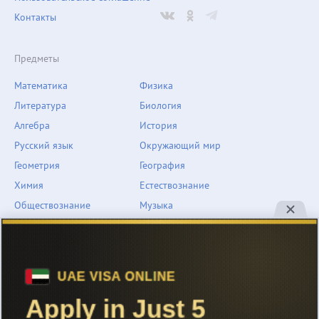
Контакты
Предметы
Математика
Физика
Литература
Биология
Алгебра
История
Русский язык
Окружающий мир
Геометрия
География
Химия
Естествознание
Обществознание
Музыка
Английский язык
ОБЖ
Немецкий язык
Другое
Технологии
Информатика
Человек и мир