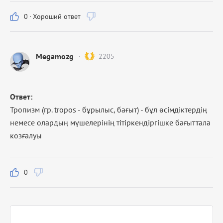
0
·
Хороший ответ
Megamozg
2205
Ответ:
Тропизм (гр. tropos - бұрылыс, бағыт) - бұл өсімдіктердің
немесе олардың мүшелерінің тітіркендіргішке бағыттала
козғалуы
0