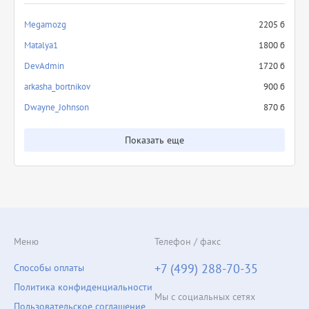
Megamozg
2205 б
Matalya1
1800 б
DevAdmin
1720 б
arkasha_bortnikov
900 б
Dwayne_Johnson
870 б
Показать еще
Меню
Телефон / факс
+7 (499) 288-70-35
Способы оплаты
Политика конфиденциальности
Мы с социальных сетях
Пользовательское соглашение