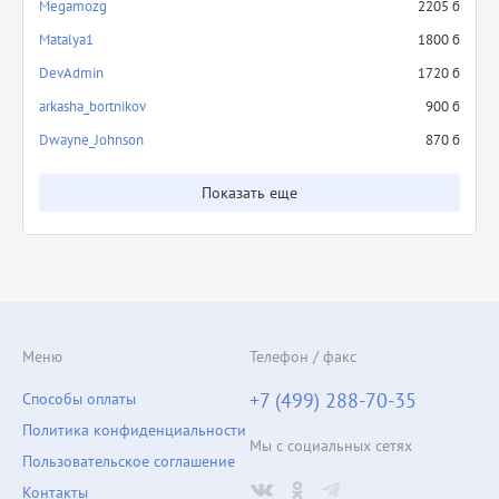
Megamozg
2205 б
Matalya1
1800 б
DevAdmin
1720 б
arkasha_bortnikov
900 б
Dwayne_Johnson
870 б
Показать еще
Меню
Телефон / факс
+7 (499) 288-70-35
Способы оплаты
Политика конфиденциальности
Мы с социальных сетях
Пользовательское соглашение
Контакты