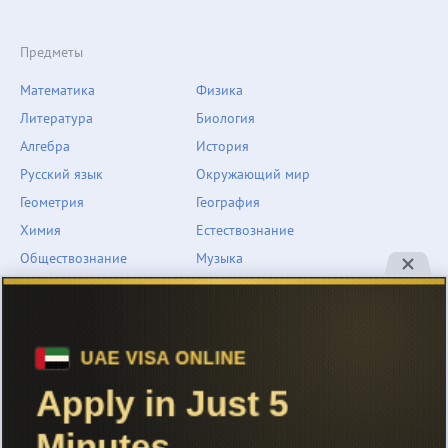
Предметы
Математика
Физика
Литература
Биология
Алгебра
История
Русский язык
Окружающий мир
Геометрия
География
Химия
Естествознание
Обществознание
Музыка
Английский язык
ОБЖ
Немецкий язык
Другое
Технологии
Информатика
Человек и мир