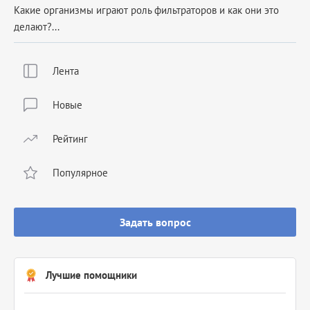
Какие ор­га­низ­мы иг­ра­ют роль филь­тра­то­ров и как они это
де­ла­ют?...
Лента
Новые
Рейтинг
Популярное
Задать вопрос
Лучшие помощники