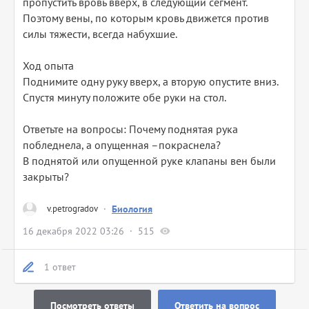
пропустить вровь вверх, в следующий сегмент.
Поэтому вены, по которым кровь движется против
силы тяжести, всегда набухшие.
Ход опыта
Поднимите одну руку вверх, а вторую опустите вниз.
Спустя минуту положите обе руки на стол.
Ответьте на вопросы: Почему поднятая рука
побледнела, а опущенная –покраснела?
В поднятой или опущенной руке клапаны вен были
закрыты?
v.petrogradov
·
Биология
16 декабря 2022 03:26
515
1 ответ
Посмотреть ответы
Ответить на вопрос