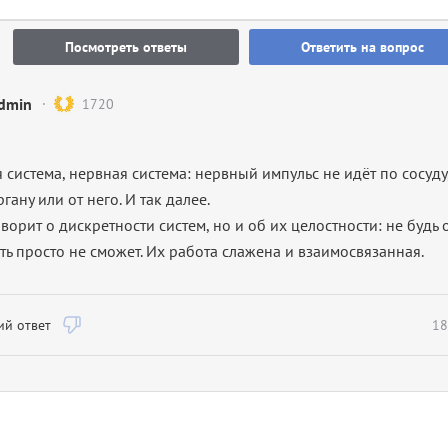
Посмотреть ответы
Ответить на вопрос
dmin
1720
система, нервная система: нервный импульс не идёт по сосуду,
гану или от него. И так далее.
говорит о дискретности систем, но и об их целостности: не будь 
ь просто не сможет. Их работа слажена и взаимосвязанная.
й ответ
18