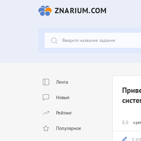
ZNARIUM.COM
Лента
Прив
Новые
систе
Рейтинг
v.pe
Популярное
1 от