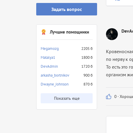
Задать вопрос
DevA
Лучшие помощники
Megamozg
2205 б
Кровеносная 
Matalya1
1800 б
по нерву к ор
DevAdmin
1720 б
То есть это 
организм жит
arkasha_bortnikov
900 б
Dwayne_Johnson
870 б
0
·
Хороши
Показать еще