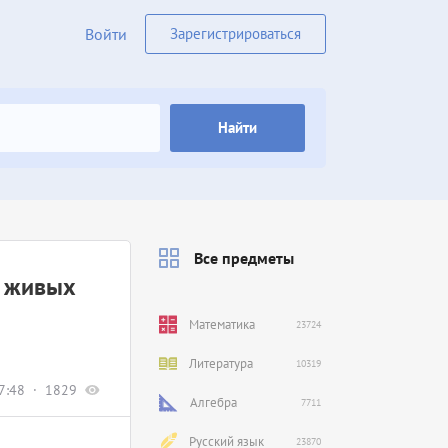
Войти
Зарегистрироваться
Найти
Все предметы
и живых
Математика
23724
Литература
10319
7:48
1829
Алгебра
7711
Русский язык
23870