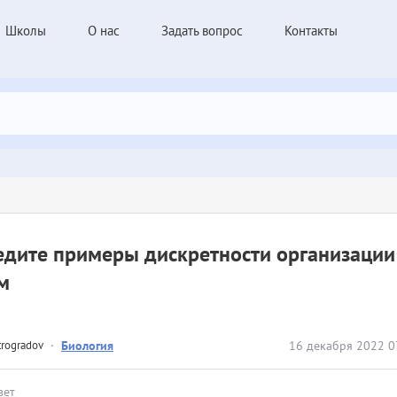
Школы
О нас
Задать вопрос
Контакты
едите примеры дискретности организаци
м
trogradov
·
Биология
16 декабря 2022 0
вет