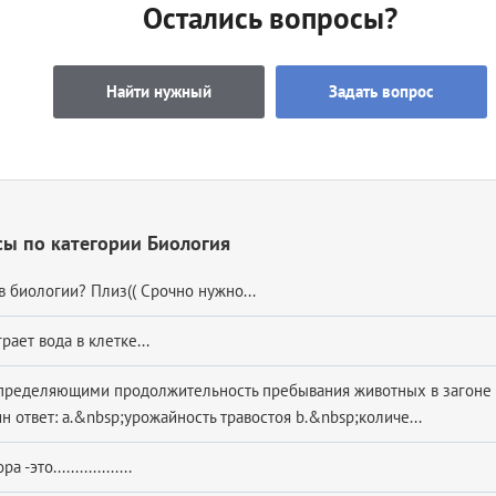
Остались вопросы?
Найти нужный
Задать вопрос
ы по категории Биология
в биологии? Плиз(( Срочно нужно...
рает вода в клетке...
пределяющими продолжительность пребывания животных в загоне 
 ответ: a.&nbsp;урожайность травостоя b.&nbsp;количе...
-это..................