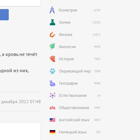
Геометрия
6755
Химия
12023
Физика
12672
Биология
9933
 а кровь не течёт
История
7922
одной из них,
Окружающий мир
2508
География
9594
Естествознание
14
 декабря 2022 07:48
Обществознание
5942
Английский язык
5847
Немецкий язык
235