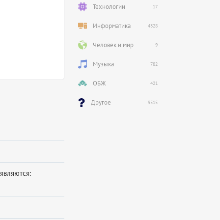
Технологии
17
Информатика
4328
Человек и мир
9
Музыка
782
ОБЖ
421
Другое
9515
являются: