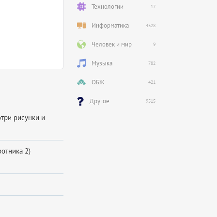
Технологии
17
Информатика
4328
Человек и мир
9
Музыка
782
ОБЖ
421
Другое
9515
отри рисунки и
отника 2)