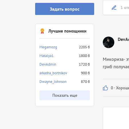
1 от
Задать вопрос
Лучшие помощники
DevA
Megamozg
2205 б
Matalya1
1800 б
Микориза- э
DevAdmin
1720 б
гриб получае
arkasha_bortnikov
900 б
Dwayne_Johnson
870 б
0
·
Хороши
Показать еще