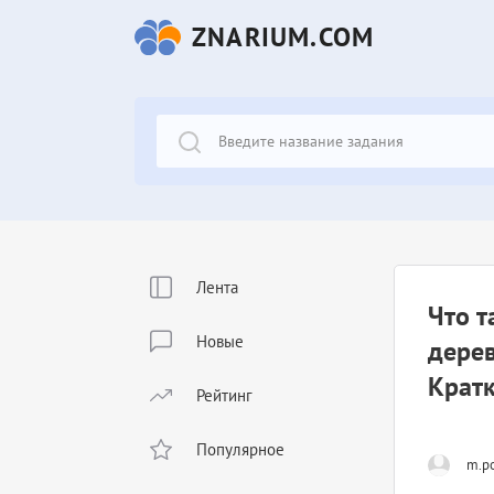
ZNARIUM.COM
Лента
Что т
Новые
дере
Крат
Рейтинг
Популярное
m.po