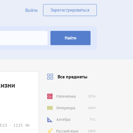
Войти
Зарегистрироваться
Найти
Все предметы
жизни
Математика
23724
Литература
10319
Алгебра
7711
3:15
1125
Русский язык
23870