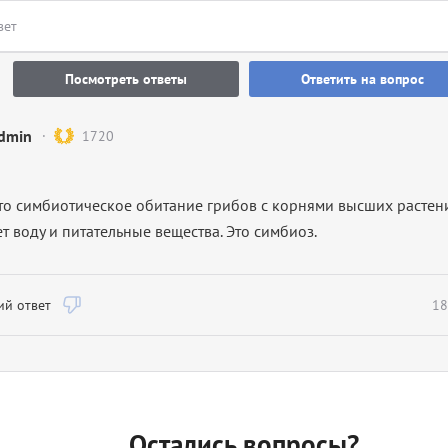
вет
Посмотреть ответы
Ответить на вопрос
dmin
1720
то симбиотическое обитание грибов с корнями высших растен
т воду и питательные вещества. Это симбиоз.
й ответ
18
Остались вопросы?