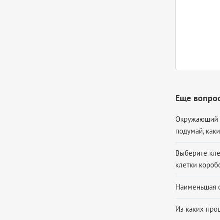
Еще вопрос
Окружающий ми
подумай, каки
Выберите клет
клетки коробо
Наименьшая с
Из каких проц