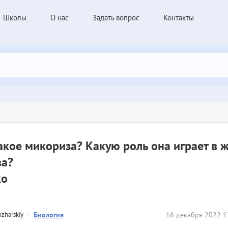
Школы
О нас
Задать вопрос
Контакты
акое микориза? Какую роль она играет в 
ва?
ко
zharskiy
·
Биология
16 декабря 2022 1