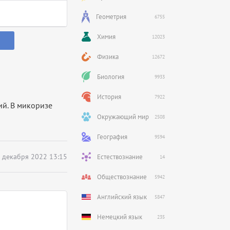
Геометрия
6755
Химия
12023
Физика
12672
Биология
9933
История
7922
ий. В микоризе
Окружающий мир
2508
География
9594
 декабря 2022 13:15
Естествознание
14
Обществознание
5942
Английский язык
5847
Немецкий язык
235