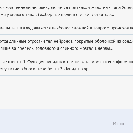
к, свойственный человеку, является признаком животных типа Хорд
ма узлового типа 2) жаберные щели в стенке глотки зар...
ма на ваш взгляд является наиболее сложной в вопросе происхожде
аются длинные отростки тел нейронов, покрытые оболочкой из сое
дящие за пределы головного и спинного мозга? 1.нервы...
ные ответы. 1. Функция липидов в клетке: каталитическая информа
я участие в биосинтезе белка 2. Липиды в орг...
Меню