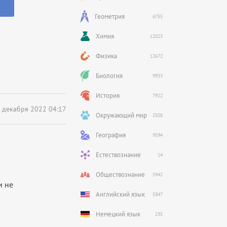
Геометрия
6755
Химия
12023
Физика
12672
Биология
9933
История
7922
 декабря 2022 04:17
Окружающий мир
2508
География
9594
Естествознание
14
Обществознание
5942
и не
Английский язык
5847
Немецкий язык
235