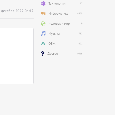
Технологии
17
 декабря 2022 04:17
Информатика
4328
Человек и мир
9
Музыка
782
ОБЖ
421
Другое
9515