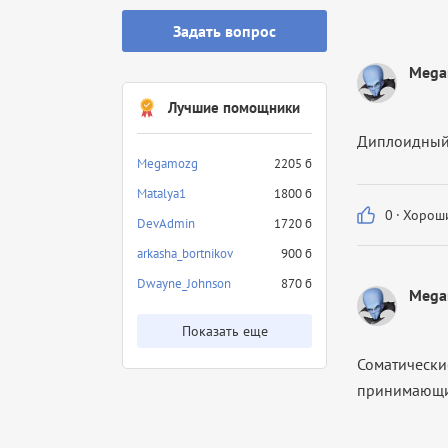
Задать вопрос
Mega
Лучшие помощники
Диплоидный
Megamozg
2205 б
Matalya1
1800 б
0
·
Хороши
DevAdmin
1720 б
arkasha_bortnikov
900 б
Dwayne_Johnson
870 б
Mega
Показать еще
Соматически
принимающи