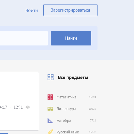
Войти
Зарегистрироваться
Найти
Все предметы
Математика
23724
4:17
1291
Литература
10319
Алгебра
7711
Русский язык
23870