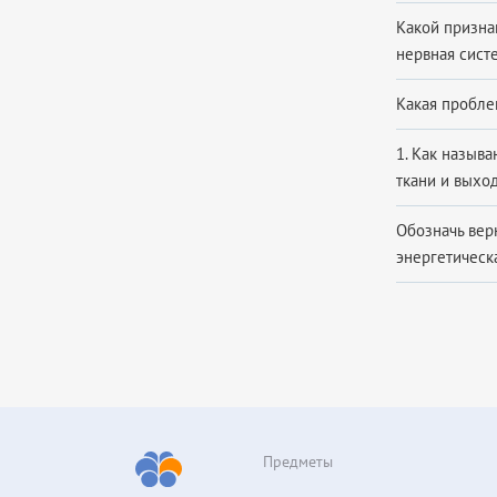
Какой призна
нервная систе
Какая пробле
1. Как назыв
ткани и выхо
Обозначь вер
энергетическа
Предметы