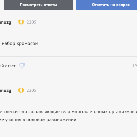
Посмотреть ответы
Ответить на вопрос
mozg
2205
 набор хромосом
й ответ
19
mozg
2205
е клетки
-это
составляющие тело многоклеточных организмов 
е участия в половом размножении