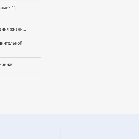
овые? 1)
ния жизни...
динительной
ционная