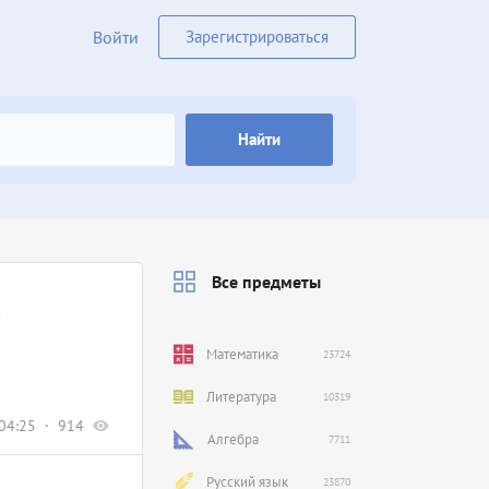
Войти
Зарегистрироваться
Найти
Все предметы
о
Математика
23724
Литература
10319
04:25
914
Алгебра
7711
Русский язык
23870