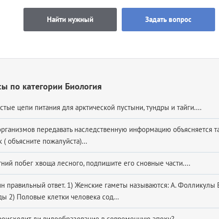
Найти нужный
Задать вопрос
ы по категории Биология
стые цепи питания для арктической пустыни, тундры и тайги....
организмов передавать наследственную информацию объясняется т
к ( объясните пожалуйста)...
ний побег хвоща лесного, подпишите его сновные части....
н правильный ответ. 1) Женские гаметы называются: А. Фолликулы Б
ы 2) Половые клетки человека сод...
роисходит ли видообразование в современную эпоху?...