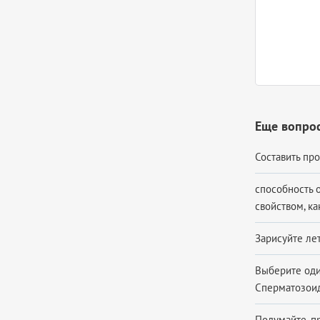
Еще вопрос
Составить про
способность 
свойством, ка
Зарисуйте лет
Выберите оди
Сперматозоид
Подумайте, п