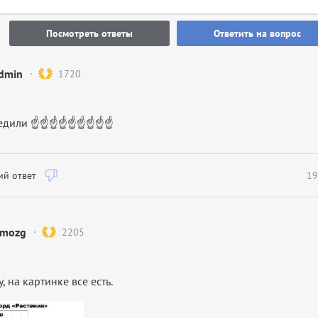
Посмотреть ответы
Ответить на вопрос
dmin
1720
редили ☝☝☝☝☝☝☝☝☝
й ответ
19
mozg
2205
, на картинке все есть.