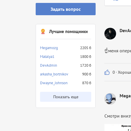
Задать вопрос
DevA
Лучшие помощники
Megamozg
2205 б
☝меня опе
Matalya1
1800 б
DevAdmin
1720 б
0
·
Хороши
arkasha_bortnikov
900 б
Dwayne_Johnson
870 б
Mega
Показать еще
Смотри внизу