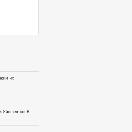
аким их
. Яйцеклетки В.