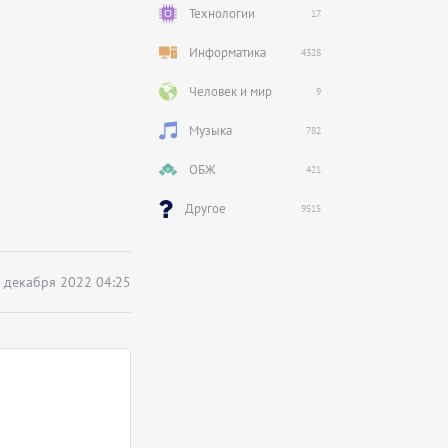
Технологии
17
Информатика
4328
Человек и мир
9
Музыка
782
ОБЖ
421
Другое
9515
 декабря 2022 04:25