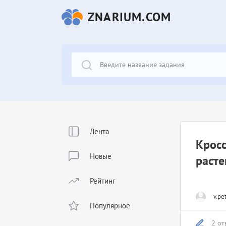
ZNARIUM.COM
Лента
Кросс
Новые
расте
Рейтинг
v.pe
Популярное
2 от