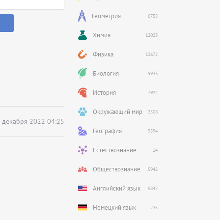
Геометрия
6755
Химия
12023
Физика
12672
Биология
9933
История
7922
Окружающий мир
2508
 декабря 2022 04:25
География
9594
Естествознание
14
Обществознание
5942
Английский язык
5847
Немецкий язык
235