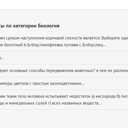
ы по категории Биология
ним сроком наступления кормовой спелости является: Выберите оди
ик болотный b.&nbsp;тимофеевка луговая c.&nbsp;люц...
...
вуют основные способы передвижения животных? в чем их различие
имеры цветков с простым околоцветником...
ии ткани тела человека испытывают недостаток а) кислорода б) пи
ды и минеральных солей г) всех названных веществ...