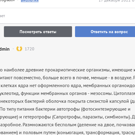
·
Биология
17 декабря 2022 0
вет
Посмотреть ответы
Ответить на вопрос
dmin
1720
это наиболее древние прокариотические организмы, имеющие 
итают повсеместно, больше всего в почве, меньше - в воздухе. Р
В клетках ядра нет оформленного ядра, мембранных органоид
уклеотид, функции мембранных органов - мезосомы. Цитоплаз
 некоторых бактерий оболочка покрыта слизистой капсулой (д
 По типу питания бактерии автотрофы (фотосинтезирующие и
рующие) и гетеротрофы (Сапротрофы, паразиты, симбионты). Д
наэробное. Размножаются бесполым (деление на двое, почкова
ванием) и половым путем (коньюгация, трансформация, траснд