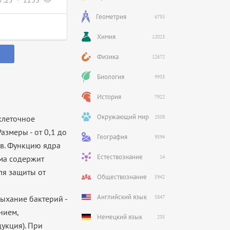
7:25
1233
Геометрия
6755
Химия
12023
Физика
12672
Биология
9933
История
7922
Окружающий мир
клеточное
2508
азмеры - от 0,1 до
География
9594
ов. Функцию ядра
Естествознание
ма содержит
14
ля защиты от
Обществознание
5942
Английский язык
ыхание бактерий -
5847
нием,
Немецкий язык
235
укция). При