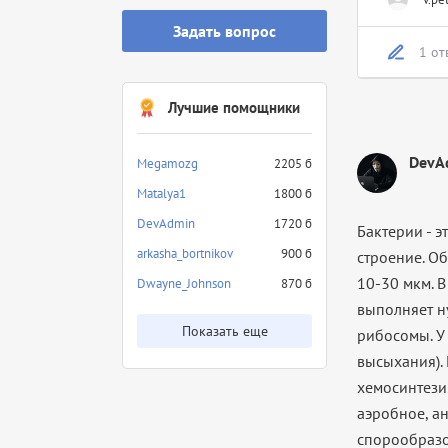
Задать вопрос
1 от
Лучшие помощники
DevA
Megamozg
2205 б
Matalya1
1800 б
DevAdmin
1720 б
Бактерии - 
arkasha_bortnikov
900 б
строение. Об
10-30 мкм. 
Dwayne_Johnson
870 б
выполняет н
Показать еще
рибосомы. У
высыхания).
хемосинтези
аэробное, а
спорообразо