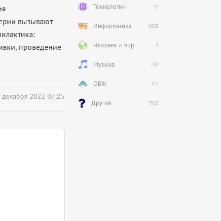
Технологии
ия
17
терии вызывают
Информатика
4328
филактика:
Человек и мир
ивки, проведение
9
Музыка
782
ОБЖ
421
 декабря 2022 07:25
Другое
9515