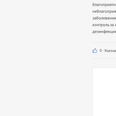
благоприятн
неблагоприя
заболевания:
контроль за
дезинфекции
0
·
Хороши