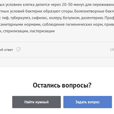
ых условиях клетка делится через 20-30 минут. для переживан
тных условий бактерии образуют споры. Болезнетворные бак
 тиф, туберкулез, сифилис, холеру, ботулизм, дизентерию. Про
 санитарными нормами, соблюдение гигиенических норм, прив
, стерилизации, пастеризации
й ответ
19
Остались вопросы?
Найти нужный
Задать вопрос