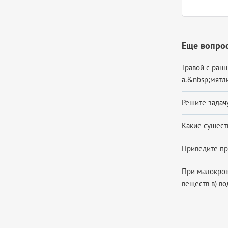
Еще вопрос
Травой с ран
a.&nbsp;мятл
Решите задачу
Какие сущест
Приведите пр
При малокров
веществ в) во