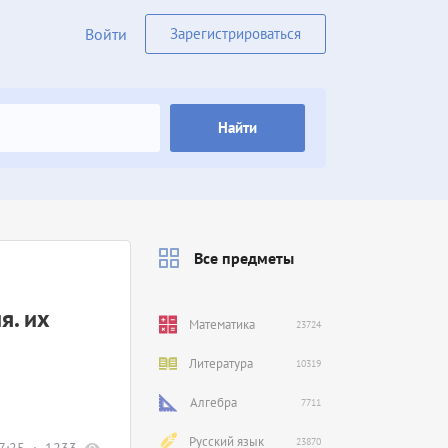
Войти
Зарегистрироваться
Найти
Все предметы
я. их
Математика
23724
Литература
10319
Алгебра
7711
Русский язык
23870