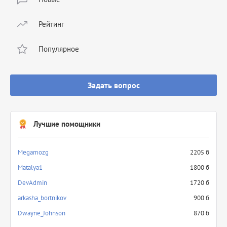
Рейтинг
Популярное
Задать вопрос
Лучшие помощники
Megamozg
2205 б
Matalya1
1800 б
DevAdmin
1720 б
arkasha_bortnikov
900 б
Dwayne_Johnson
870 б