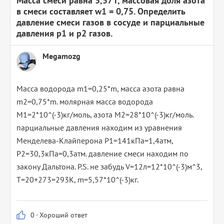
Масса смеси равна 5,57 г, массовая доля азота
в смеси составляет w1 = 0,75. Определить
давление смеси газов в сосуде и парциальные
давления р1 и р2 газов.
Megamozg
Масса водорода m1=0,25*m, масса азота равна
m2=0,75*m. молярная масса водорода
М1=2*10^(-3)кг/моль, азота М2=28*10^(-3)кг/моль.
парциальные давления находим из уравнения
Менделева-Клайперона Р1=141кПа=1,4атм,
Р2=30,3кПа=0,3атм. давление смеси находим по
закону Дальтона. P.S. не забудь V=12л=12*10^(-3)м^3,
Т=20+273=293К, m=5,57*10^(-3)кг.
0
·
Хороший ответ