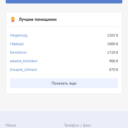
Лучшие помощники
Megamozg
2205 б
Matalya1
1800 б
DevAdmin
1720 б
arkasha_bortnikov
900 б
Dwayne_Johnson
870 б
Показать еще
Меню
Телефон / факс