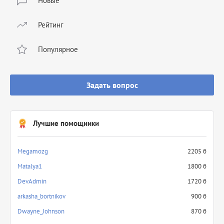
Новые
Рейтинг
Популярное
Задать вопрос
Лучшие помощники
Megamozg
2205 б
Matalya1
1800 б
DevAdmin
1720 б
arkasha_bortnikov
900 б
Dwayne_Johnson
870 б