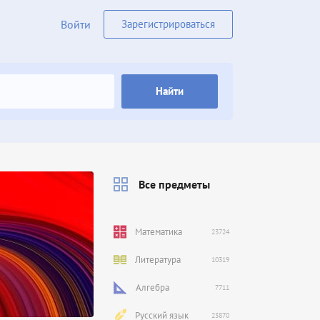
Войти
Зарегистрироваться
Найти
Все предметы
Математика
23724
Литература
10319
Алгебра
7711
Русский язык
23870