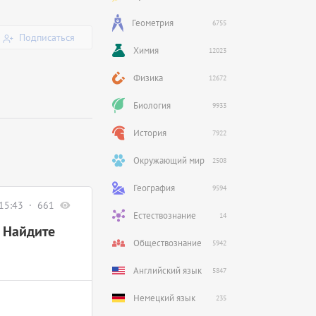
Геометрия
6755
Подписаться
Химия
12023
Физика
12672
Биология
9933
История
7922
Окружающий мир
2508
География
9594
15:43
661
Естествознание
14
. Найдите
Обществознание
5942
Английский язык
5847
Немецкий язык
235