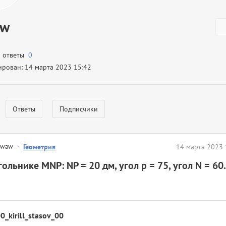
aw
а ответы
0
ирован: 14 марта 2023 15:42
Ответы
Подписчики
kwaw
·
Геометрия
14 марта 2023 
гольнике MNP: NP = 20 дм, угол p = 75, угол N = 60
0_kirill_stasov_00