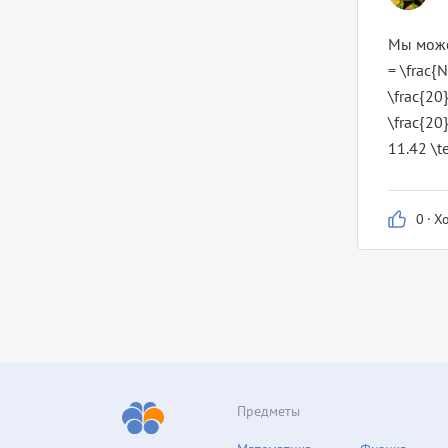
Мы може
= \frac{
\frac{20
\frac{20
11.42 \t
0
·
Х
Предметы