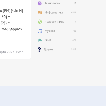
Технологии
17
c{PM}{\sin N}
Информатика
4328
 60} =
Человек и мир
9
{2}} =
0.966} \approx
Музыка
782
ОБЖ
421
Другое
9515
арта 2023 15:44