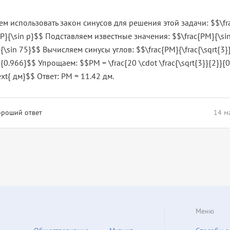
м использовать закон синусов для решения этой задачи: $$\fra
NP}{\sin p}$$ Подставляем известные значения: $$\frac{PM}{\sin
}{\sin 75}$$ Вычисляем синусы углов: $$\frac{PM}{\frac{\sqrt{3}}
}{0.966}$$ Упрощаем: $$PM = \frac{20 \cdot \frac{\sqrt{3}}{2}}{
ext{ дм}$$ Ответ: PM ≈ 11.42 дм.
ороший ответ
14 м
Меню