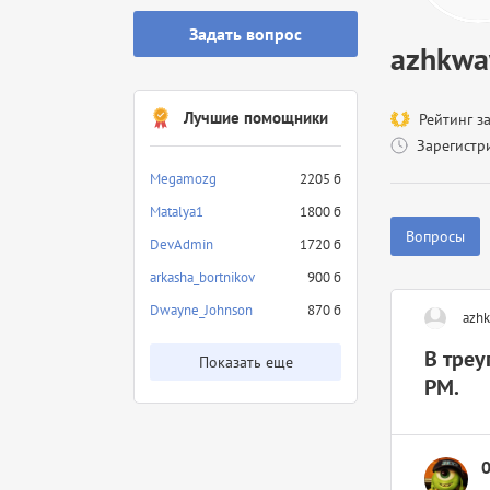
Задать вопрос
azhkw
Лучшие помощники
Рейтинг з
Зарегистр
Megamozg
2205 б
Matalya1
1800 б
Вопросы
DevAdmin
1720 б
arkasha_bortnikov
900 б
Dwayne_Johnson
870 б
azh
В треу
Показать еще
PM.
0