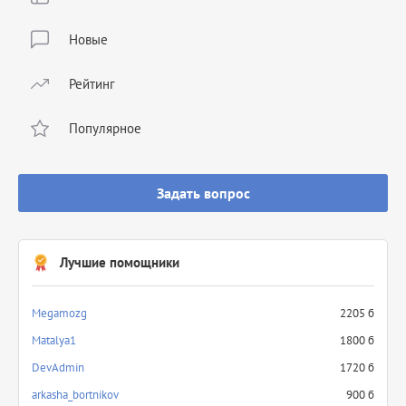
Новые
Рейтинг
Популярное
Задать вопрос
Лучшие помощники
Megamozg
2205 б
Matalya1
1800 б
DevAdmin
1720 б
arkasha_bortnikov
900 б