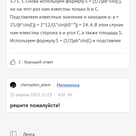
3.75. 3. Снова используем формулу S = (1/2)ab*sin(C),
но на этот раз нам известны только b и C.
Подставляем известные значения и находим a: a =
2S/(b*sin(C)) = 2*12/(1*sin(60^°)) = 24. 4. В этом случае
нам известны сторона a и угол C, а также площадь S.
Используем формулу S = (1/2)ab*sin(C) и подставляе
1
·
Хороший ответ
chernyshov_artem
·
Математика
25 апреля 2023 11:23
430
решите пожалуйста!
Лента