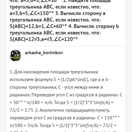
что: a=3,b=5,∠C=30^° 2. Найдите площадь
треугольника ABC, если известно, что:
a=3,b=5,∠C=150^° 3. Вычисли сторону a
треугольника ABC, если известно, что:
S(ABC)=12,b=1,∠C=60^° 4. Вычисли сторону b
треугольника ABC, если известно, что:
S(ABC)=12√3,a=√3,∠C=120^°
arkasha_bortnikov
1. Для нахождения площади треугольника
используем формулу S = (1/2)ab*sin(C), где a и b -
стороны треугольника, C - угол между ними в
радианах. Переведем угол C из градусов в радианы: C
= 30^° * π/180 = π/6. Тогда S = (1/2)*3*5*sin(π/6) =
7.5/2 = 3.75. 2. Аналогично предыдущему пункту,
переведем угол C из градусов в радианы: C = 150^° *
π/180 = 5π/6. Тогда S = (1/2)*3*5*sin(5π/6) = 7.5/2 =