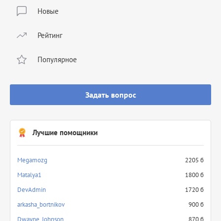
Новые
Рейтинг
Популярное
Задать вопрос
Лучшие помощники
Megamozg
2205 б
Matalya1
1800 б
DevAdmin
1720 б
arkasha_bortnikov
900 б
Dwayne_Johnson
870 б