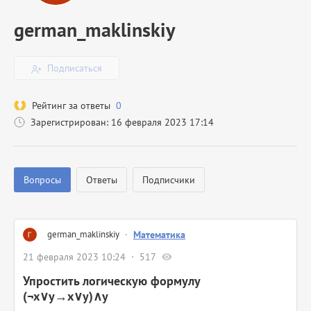
german_maklinskiy
Подписаться
Рейтинг за ответы
0
Зарегистрирован: 16 февраля 2023 17:14
Вопросы
Ответы
Подписчики
german_maklinskiy
·
Математика
21 февраля 2023 10:24
517
Упростить логическую формулу
(¬x∨y→x∨y)∧y