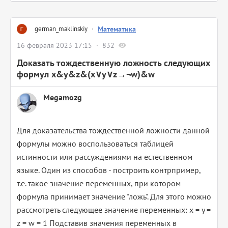
german_maklinskiy
·
Математика
16 февраля 2023 17:15
832
Доказать тождественную ложность следующих
формул x&y&z&(x∨y∨z→¬w)&w
Megamozg
Для доказательства тождественной ложности данной
формулы можно воспользоваться таблицей
истинности или рассуждениями на естественном
языке. Один из способов - построить контрпример,
т.е. такое значение переменных, при котором
формула принимает значение "ложь". Для этого можно
рассмотреть следующее значение переменных: x = y =
z = w = 1 Подставив значения переменных в