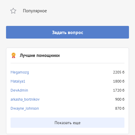
Популярное
Задать вопрос
Лучшие помощники
Megamozg
2205 б
Matalya1
1800 б
DevAdmin
1720 б
arkasha_bortnikov
900 б
Dwayne_Johnson
870 б
Показать еще