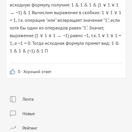
исходную формулу, получим: 1 & 1 & 1 & (1 ∨ 1 ∨ 1
→ ¬1) & 1 Вычислим выражение в скобках: 1 ∨ 1 ∨ 1
= 1, т.к. операция "или" возвращает значение "1", если
хотя бы один из операндов равен "1". Значит,
выражение (1 ∨ 1 ∨ 1 → ¬1) равно ¬1, т.к. 1 ∨ 1 ∨ 1 =
1, а ¬1 = 0. Тогда исходная формула примет вид: 1 &
1 & 1 & (¬1) & 1 П
0
·
Хороший ответ
Лента
Новые
Рейтинг