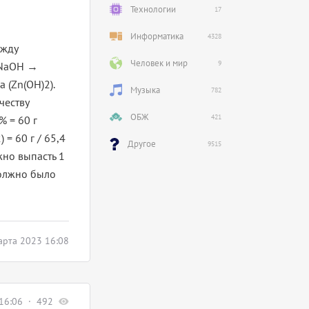
Технологии
17
Информатика
4328
ежду
Человек и мир
9
2NaOH →
 (Zn(OH)2).
Музыка
782
честву
ОБЖ
421
% = 60 г
 = 60 г / 65,4
Другое
9515
жно выпасть 1
должно было
арта 2023 16:08
16:06
492