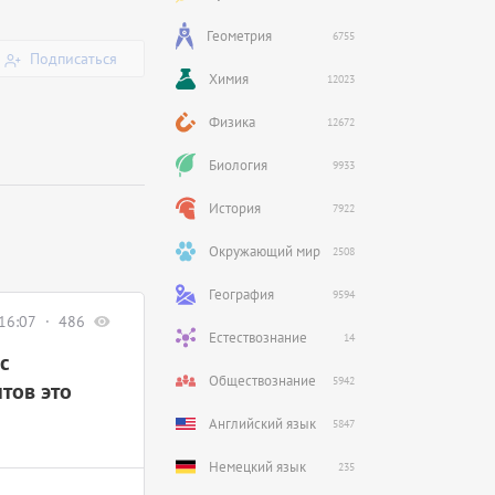
Геометрия
6755
Подписаться
Химия
12023
Физика
12672
Биология
9933
История
7922
Окружающий мир
2508
География
9594
16:07
486
Естествознание
14
с
Обществознание
5942
тов это
Английский язык
5847
Немецкий язык
235