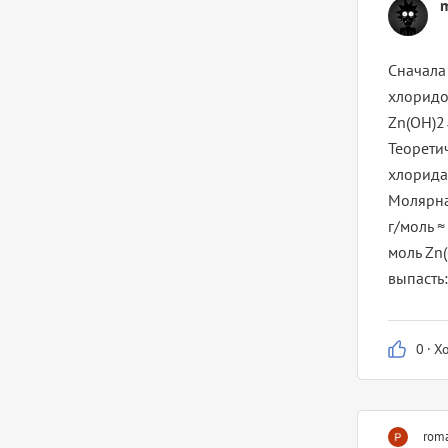
Сначала
хлоридо
Zn(OH)2↓
Теорети
хлорида 
Молярная
г/моль 
моль Zn
выпасть:
0
·
Х
rom