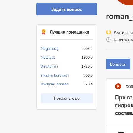
Задать вопрос
roman_
Лучшие помощники
Рейтинг з
Зарегистр
Megamozg
2205 б
Matalya1
1800 б
Вопросы
DevAdmin
1720 б
arkasha_bortnikov
900 б
Dwayne_Johnson
870 б
rom
При вз
Показать еще
гидрок
состав