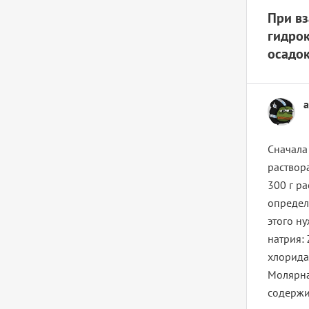
При вз
гидрок
осадок
a
Сначала
раствора
300 г ра
определ
этого н
натрия:
хлорида
Молярная
содержит