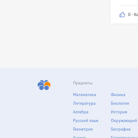
0
·
Х
Предметы
Математика
Физика
Литература
Биология
Алгебра
История
Русский язык
Окружающий
Геометрия
География
Химия
Естествознан