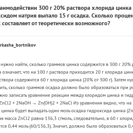
аимодействии 300 г 20% раствора хлорида цинка 
сидом натрия выпало 15 г осадка. Сколько процен
 составляет от теоретически возможного?
rkasha_bortnikov
 нужно найти, сколько граммов цинка содержится в 300 г 20% 
 означает, что на 100 г раствора приходится 20 г хлорида цинк
створа содержится 60 г хлорида цинка (20% от 300 г). Затем н
ить, сколько граммов осадка должно было образоваться при р
ужно записать уравнение реакции между хлоридом цинка и ги
 ZnCl2 + 2NaOH → Zn(OH)2 + 2NaCl Из уравнения видно, что на
 цинка будет выпадать один моль осадка гидроксида цинка (Zn
 масса ZnCl2 равна 136,3 г/моль, следовательно, в 60 г хлор
ся 0,44 моль (60/136,3). Значит, должно было образоваться 0,