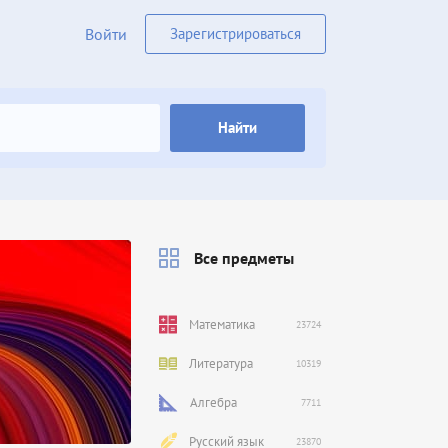
Войти
Зарегистрироваться
Найти
Все предметы
Математика
23724
Литература
10319
Алгебра
7711
Русский язык
23870