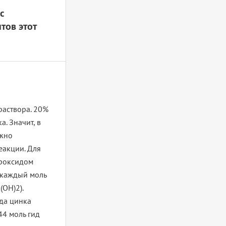
с
тов этот
раствора. 20%
а. Значит, в
ужно
еакции. Для
дроксидом
 каждый моль
(OH)2).
ида цинка
44 моль гид