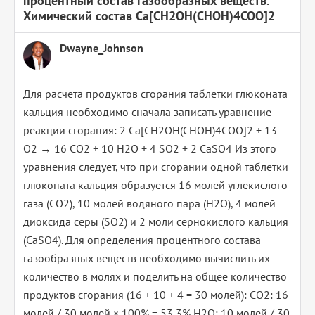
процентный состав газообразных веществ.
Химический состав Са[СН2ОН(СНОН)4СОО]2
Dwayne_Johnson
Для расчета продуктов сгорания таблетки глюконата
кальция необходимо сначала записать уравнение
реакции сгорания: 2 Са[СН2ОН(СНОН)4СОО]2 + 13
O2 → 16 CO2 + 10 H2O + 4 SO2 + 2 CaSO4 Из этого
уравнения следует, что при сгорании одной таблетки
глюконата кальция образуется 16 молей углекислого
газа (CO2), 10 молей водяного пара (H2O), 4 молей
диоксида серы (SO2) и 2 моли сернокислого кальция
(CaSO4). Для определения процентного состава
газообразных веществ необходимо вычислить их
количество в молях и поделить на общее количество
продуктов сгорания (16 + 10 + 4 = 30 молей): CO2: 16
молей / 30 молей × 100% = 53,3% H2O: 10 молей / 30