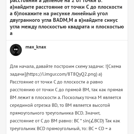
расстоянии а деленое на 2 от точки В.
а)найдите расстояние от точки С до плоскости
а б)покажите на рисунке линейный угол
двугранного угла ВАDМ,M а в)найдите синус
угла между плоскостью квадрата и плоскостью
а
max_knax
Для начала, давайте построим схему задачи: ![Схема
задачи](https://i.imgur.com/8T8QyQ2.png) а)
Расстояние от точки С до плоскости а равно
расстоянию от точки С до прямой BM, так как прямая
BM лежит в плоскости а. Поскольку точка М является
серединой отрезка ВD, то BM является высотой
прямоугольного треугольника ВCD. Значит,
расстояние от С до BM равно: BC * sin(∠BCD) Так как
треугольник ВCD прямоугольный, то: BC = CD = a