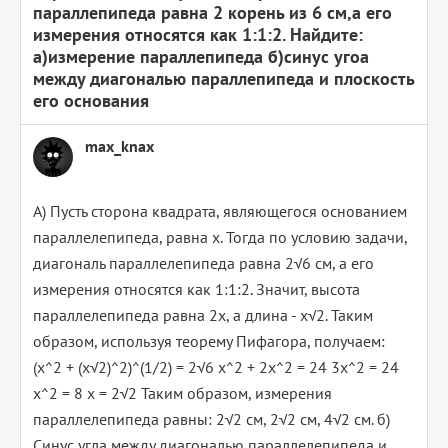
параллепипеда равна 2 корень из 6 см,а его
измерения относятся как 1:1:2. Найдите:
а)измерение параллепипеда б)синус угоа
между диагональю параллепипеда и плоскость
его основания
max_knax
А) Пусть сторона квадрата, являющегося основанием
параллелепипеда, равна x. Тогда по условию задачи,
диагональ параллелепипеда равна 2√6 см, а его
измерения относятся как 1:1:2. Значит, высота
параллелепипеда равна 2x, а длина - x√2. Таким
образом, используя теорему Пифагора, получаем:
(x^2 + (x√2)^2)^(1/2) = 2√6 x^2 + 2x^2 = 24 3x^2 = 24
x^2 = 8 x = 2√2 Таким образом, измерения
параллелепипеда равны: 2√2 см, 2√2 см, 4√2 см. б)
Синус угла между диагональю параллелепипеда и