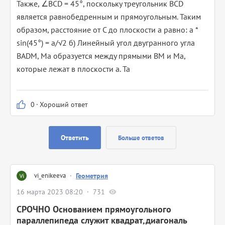
Также, ∠BCD = 45°, поскольку треугольник ВCD
является равнобедренным и прямоугольным. Таким
образом, расстояние от С до плоскости а равно: a *
sin(45°) = a/√2 б) Линейный угол двугранного угла
ВАDМ, Mа образуется между прямыми ВМ и Ма,
которые лежат в плоскости а. Та
0
·
Хороший ответ
Ответить
Больше ответов
vi_enikeeva
·
Геометрия
16 марта 2023 08:20
731
СРОЧНО Основанием прямоугольного
параллепипеда служит квадрат,диагональ