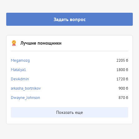
Задать вопрос
Лучшие помощники
Megamozg
2205 б
Matalya1
1800 б
DevAdmin
1720 б
arkasha_bortnikov
900 б
Dwayne_Johnson
870 б
Показать еще