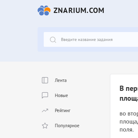
ZNARIUM.COM
Лента
В пер
Новые
площа
Рейтинг
во вто
площа
Популярное
поля.