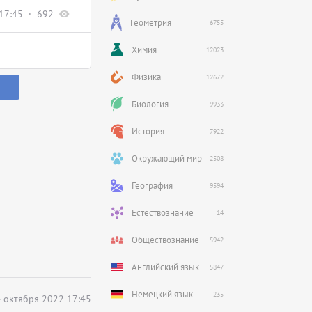
17:45
692
Геометрия
6755
Химия
12023
Физика
12672
Биология
9933
История
7922
Окружающий мир
2508
География
9594
Естествознание
14
Обществознание
5942
Английский язык
5847
Немецкий язык
235
 октября 2022 17:45