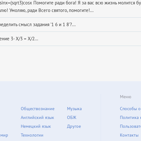
))sinx=(sqrt3)cosx Помогите ради бога! Я за вас всю жизнь молится бу
лю! Умоляю, ради Всего святого, помогите!...
делить смысл задания '1 6 и 1 8'?...
ние 3- X/3 = X/2...
Меню
Обществознание
Музыка
Способы о
Английский язык
ОБЖ
Политика 
Немецкий язык
Другое
Пользоват
 мир
Технологии
Контакты