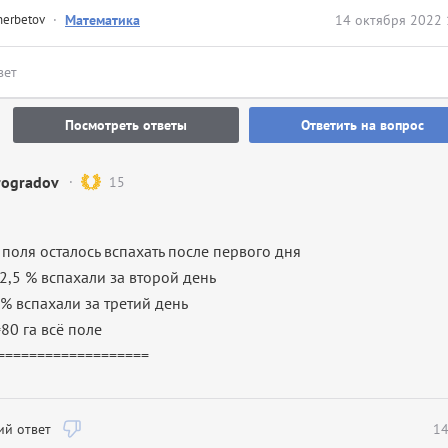
herbetov
·
Математика
14 октября 2022 
вет
Посмотреть ответы
Ответить на вопрос
rogradov
15
поля осталось вспахать после первого дня
2,5 % вспахали за второй день
% вспахали за третий день
80 га всё поле
===================
й ответ
14