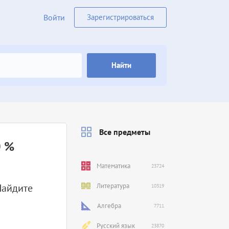
Войти
Зарегистрироваться
Найти
Все предметы
0 %
Математика
23724
 Найдите
Литература
10319
Алгебра
7711
Русский язык
23870