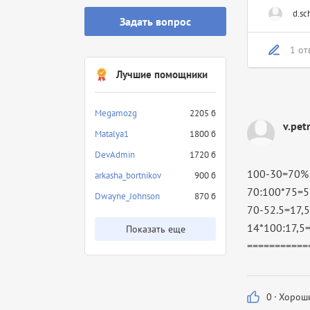
d.sc
Задать вопрос
1 от
Лучшие помощники
Megamozg
2205 б
v.pet
Matalya1
1800 б
DevAdmin
1720 б
100-30=70% 
arkasha_bortnikov
900 б
70:100*75=5
Dwayne_Johnson
870 б
70-52.5=17,5
14*100:17,5=
Показать еще
===========
0
·
Хороши