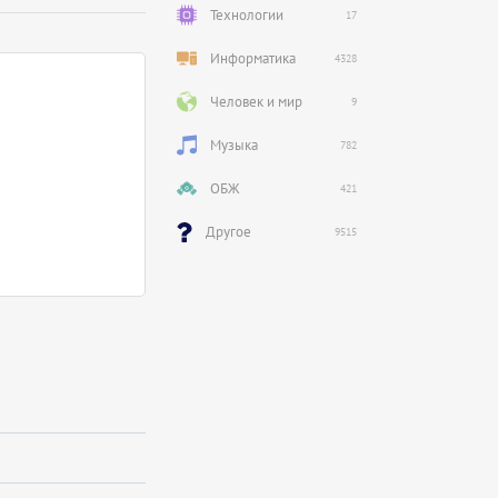
Технологии
17
Информатика
4328
Человек и мир
9
Музыка
782
ОБЖ
421
Другое
9515