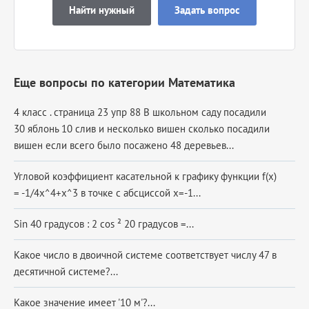
Найти нужный
Задать вопрос
Еще вопросы по категории Математика
4 класс . страница 23 упр 88 В школьном саду посадили
30 яблонь 10 слив и несколько вишен сколько посадили
вишен если всего было посажено 48 деревьев...
Угловой коэффициент касательной к графику функции f(x)
= -1/4x^4+x^3 в точке с абсциссой x=-1...
Sin 40 градусов : 2 cos ² 20 градусов =...
Какое число в двоичной системе соответствует числу 47 в
десятичной системе?...
Какое значение имеет '10 м'?...