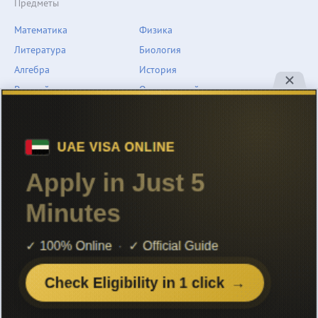
Предметы
Математика
Физика
Литература
Биология
Алгебра
История
Русский язык
Окружающий мир
Геометрия
География
Химия
Естествознание
Обществознание
Музыка
Английский язык
ОБЖ
Немецкий язык
Другое
Технологии
Информатика
Человек и мир
support@znarium.com