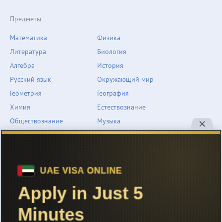
Предметы
Математика
Физика
Литература
Биология
Алгебра
История
Русский язык
Окружающий мир
Геометрия
География
Химия
Естествознание
Обществознание
Музыка
Английский язык
ОБЖ
Немецкий язык
Другое
Технологии
Информатика
Человек и мир